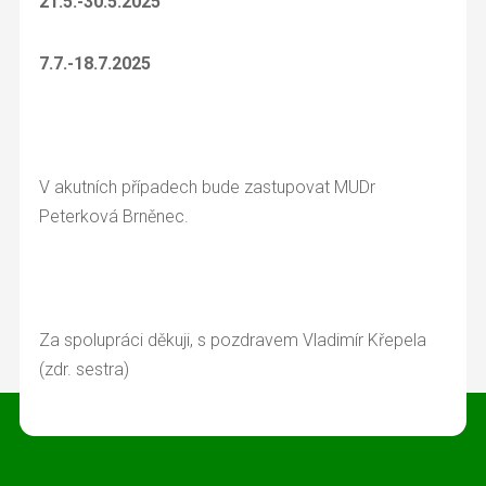
21.5.-30.5.2025
7.7.-18.7.2025
V akutních případech bude zastupovat MUDr
Peterková Brněnec.
Za spolupráci děkuji, s pozdravem Vladimír Křepela
(zdr. sestra)