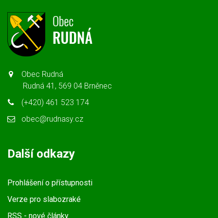
Obec Rudná
Rudná 41, 569 04 Brněnec
(+420) 461 523 174
obec@rudnasy.cz
Další odkazy
Prohlášení o přístupnosti
Verze pro slabozraké
RSS
- nové články