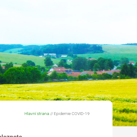
Hlavní strana
// Epidemie COVID-19
aleznete