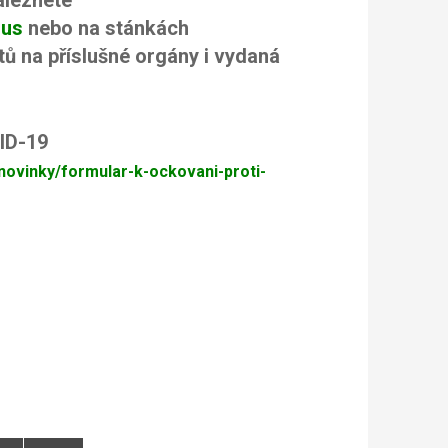
rus
nebo na stánkách
ů na příslušné orgány i vydaná
ování proti COVID-19
novinky/formular-k-ockovani-proti-