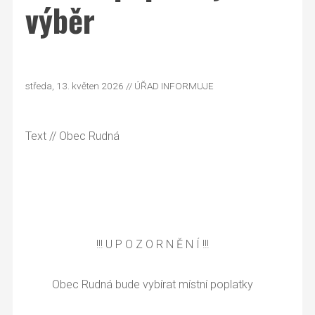
výběr
středa, 13. květen 2026 // ÚŘAD INFORMUJE
Text
// Obec Rudná
!!! U P O Z O R N Ě N Í !!!
Obec Rudná bude vybírat místní poplatky