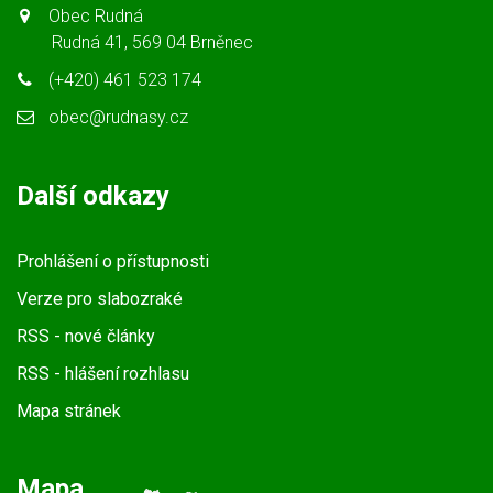
Obec Rudná
Rudná 41, 569 04 Brněnec
(+420) 461 523 174
obec@rudnasy.cz
Další odkazy
Prohlášení o přístupnosti
Verze pro slabozraké
RSS
- nové články
RSS
- hlášení rozhlasu
Mapa stránek
Mapa