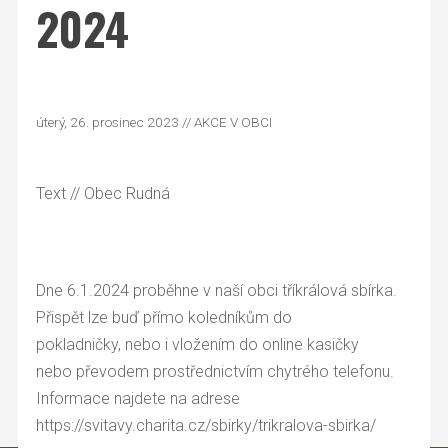
2024
úterý, 26. prosinec 2023 // AKCE V OBCI
Text
// Obec Rudná
Dne 6.1.2024 proběhne v naší obci tříkrálová sbírka.
Přispět lze buď přímo koledníkům do
pokladničky, nebo i vložením do online kasičky
nebo převodem prostřednictvím chytrého telefonu.
Informace najdete na adrese
https://svitavy.charita.cz/sbirky/trikralova-sbirka/