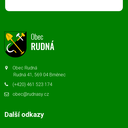
Obec Rudná
Rudná 41, 569 04 Brněnec
(+420) 461 523 174
obec@rudnasy.cz
Další odkazy