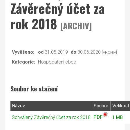
Závěrečný účet za
rok 2018
[ARCHIV]
Vyvěšeno:
od
31.05.2019
do
30.06.2020
[ARCHIV]
Kategorie:
Hospodaření obce
Soubor ke stažení
Název
Soubor
Velikost
PDF
Schválený Závěrečný účet za rok 2018
1 MB