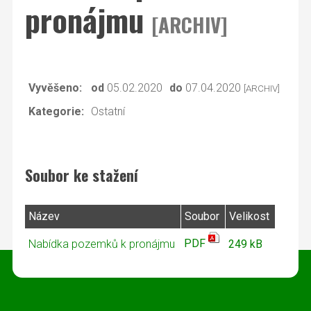
pronájmu
[ARCHIV]
Vyvěšeno:
od
05.02.2020
do
07.04.2020
[ARCHIV]
Kategorie:
Ostatní
Soubor ke stažení
Název
Soubor
Velikost
PDF
Nabídka pozemků k pronájmu
249 kB