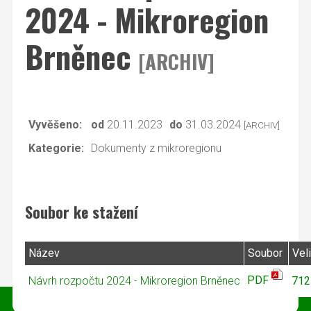
2024 - Mikroregion
Brněnec
[ARCHIV]
Vyvěšeno:
od
20.11.2023
do
31.03.2024
[ARCHIV]
Kategorie:
Dokumenty z mikroregionu
Soubor ke stažení
Název
Soubor
Vel
PDF
Návrh rozpočtu 2024 - Mikroregion Brněnec
712