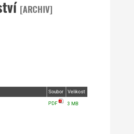
ství
[ARCHIV]
Soubor
Velikost
PDF
3 MB