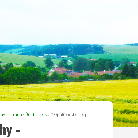
lavní strana
/
Úřední deska
// Opatření obecné p...
hy -