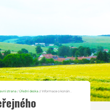
avní strana
/
Úřední deska
// Informace o konán...
eřejného