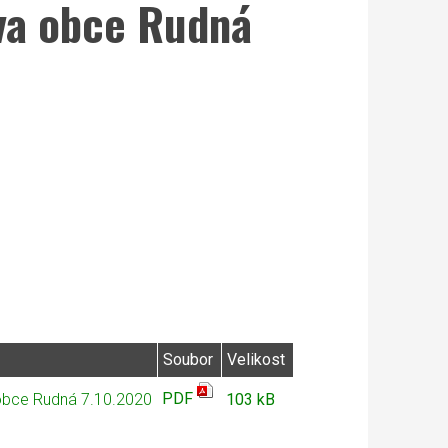
tva obce Rudná
Soubor
Velikost
PDF
 obce Rudná 7.10.2020
103 kB