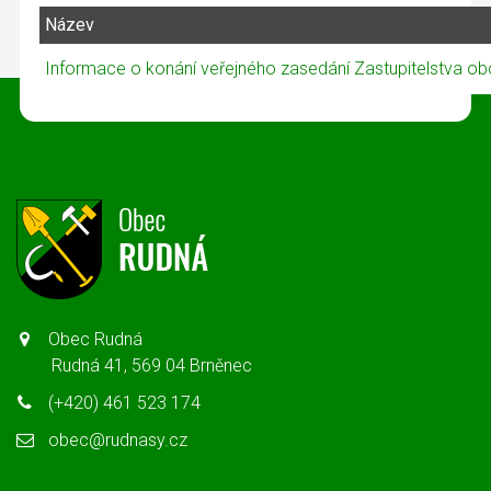
Název
Informace o konání veřejného zasedání Zastupitelstva o
Obec Rudná
Rudná 41, 569 04 Brněnec
(+420) 461 523 174
obec@rudnasy.cz