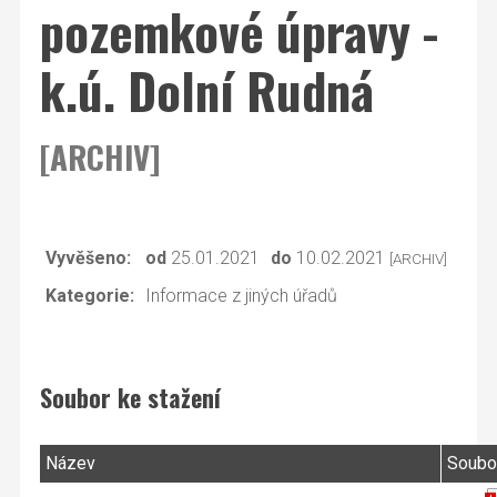
pozemkové úpravy -
k.ú. Dolní Rudná
[ARCHIV]
Vyvěšeno:
od
25.01.2021
do
10.02.2021
[ARCHIV]
Kategorie:
Informace z jiných úřadů
Soubor ke stažení
Název
Soubo