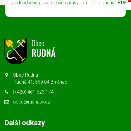
PDF
Jednoduché pozemkové úpravy - k.ú. Dolní Rudná
Obec Rudná
Rudná 41, 569 04 Brněnec
(+420) 461 523 174
obec@rudnasy.cz
Další odkazy