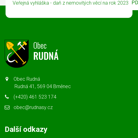
PD
Veřejná vyhláška - daň z nemovitých věcí na rok 2023
Obec Rudná
Rudná 41, 569 04 Brněnec
(+420) 461 523 174
obec@rudnasy.cz
Další odkazy