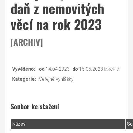
daň z nemovitých
věcí na rok 2023
[ARCHIV]
Vyvěšeno:
od
14.04.2023
do
15.05.2023
[ARCHIV]
Kategorie:
Veřejné vyhlášky
Soubor ke stažení
Název
So