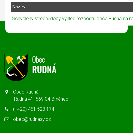
Název
Schválený střednědobý výhled rozpočtu obce Rudná na r
Obec Rudná
Rudná 41, 569 04 Brněnec
(+420) 461 523 174
obec@rudnasy.cz