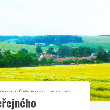
avní strana
/
Úřední deska
// Informace o konán...
eřejného