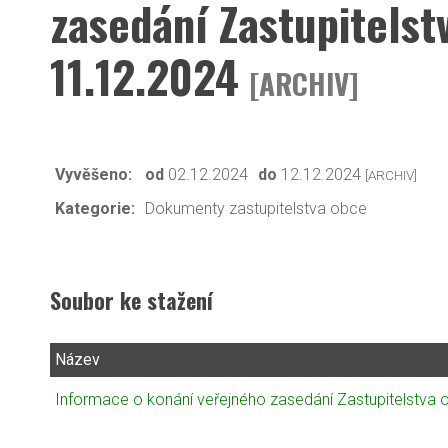
zasedání Zastupitels
11.12.2024
[ARCHIV]
Vyvěšeno:
od
02.12.2024
do
12.12.2024
[ARCHIV]
Kategorie:
Dokumenty zastupitelstva obce
Soubor ke stažení
Název
Informace o konání veřejného zasedání Zastupitelstva