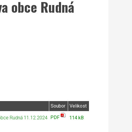
tva obce Rudná
Soubor
Velikost
PDF
 obce Rudná 11.12.2024
114 kB