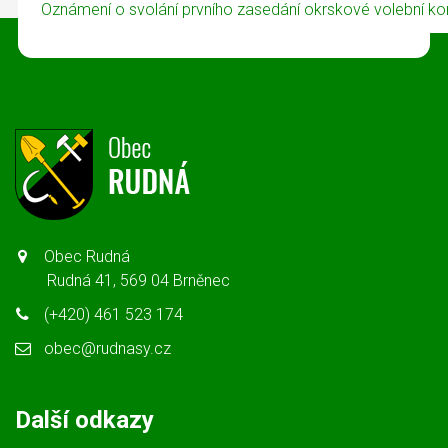
Oznámení o svolání prvního zasedání okrskové volební k
Obec Rudná
Rudná 41, 569 04 Brněnec
(+420) 461 523 174
obec@rudnasy.cz
Další odkazy