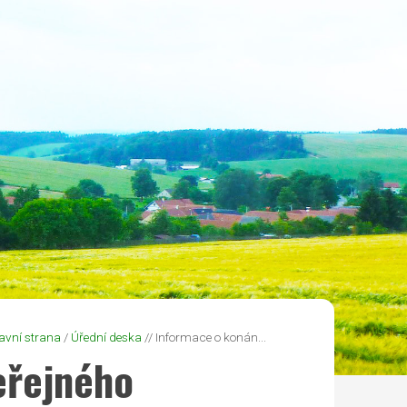
avní strana
/
Úřední deska
// Informace o konán...
eřejného