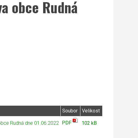
tva obce Rudná
]
Soubor
Velikost
PDF
 obce Rudná dne 01.06.2022
102 kB