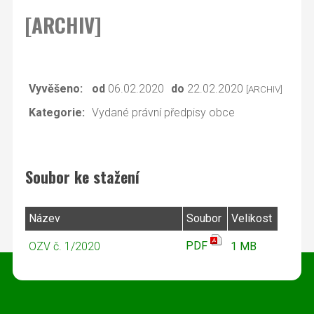
[ARCHIV]
Vyvěšeno:
od
06.02.2020
do
22.02.2020
[ARCHIV]
Kategorie:
Vydané právní předpisy obce
Soubor ke stažení
Název
Soubor
Velikost
PDF
OZV č. 1/2020
1 MB