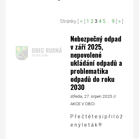
Stránky [
<
]
1
2
3
4
5
...
9
[
>
]
Nebezpečný odpad
v září 2025,
nepovolené
ukládání odpadů a
problematika
odpadů do roku
2030
středa, 27. srpen 2025 //
AKCE V OBCI
P ř e č t ě t e s i p ř i l o ž
e n ý l e t á k !!!