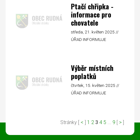
Ptačí chřipka -
informace pro
chovatele
středa, 21. květen 2025 //
ÚŘAD INFORMUJE
Výběr místních
poplatků
čtvrtek, 15. květen 2025 //
ÚŘAD INFORMUJE
Stránky [
<
]
1
2
3
4
5
...
9
[
>
]