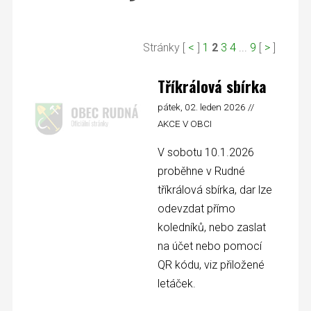
Stránky [
<
]
1
2
3
4
...
9
[
>
]
Tříkrálová sbírka
pátek, 02. leden 2026 //
AKCE V OBCI
V sobotu 10.1.2026
proběhne v Rudné
tříkrálová sbírka, dar lze
odevzdat přímo
koledníků, nebo zaslat
na účet nebo pomocí
QR kódu, viz přiložené
letáček.