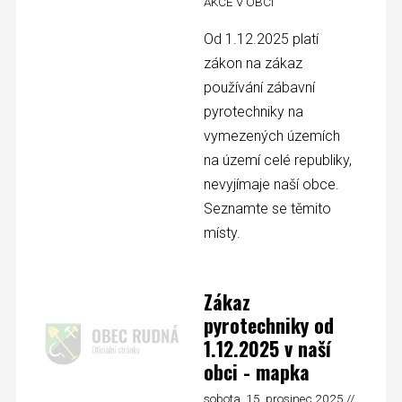
AKCE V OBCI
Od 1.12.2025 platí
zákon na zákaz
používání zábavní
pyrotechniky na
vymezených územích
na území celé republiky,
nevyjímaje naší obce.
Seznamte se těmito
místy.
Zákaz
pyrotechniky od
1.12.2025 v naší
obci - mapka
sobota, 15. prosinec 2025 //