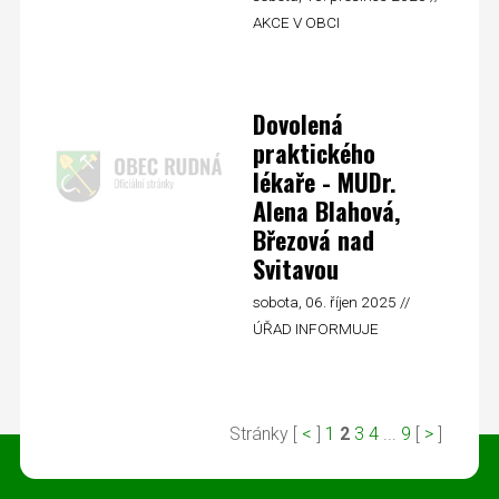
AKCE V OBCI
Dovolená
praktického
lékaře - MUDr.
Alena Blahová,
Březová nad
Svitavou
sobota, 06. říjen 2025 //
ÚŘAD INFORMUJE
Stránky [
<
]
1
2
3
4
...
9
[
>
]